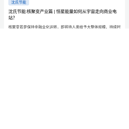
沈氏节能
沈氏节能:核聚变产业篇 | 恒星能量如何从宇宙走向商业电
站？
核聚变若是保持金融业化运转，即将待人类给予大整体规模、持续时
间、增强的净化发热能源。
2026/1/13
沈氏节能
秒级合成二氯甲基锂：连续流技术实现-30℃安全高效制备
累计流的技术的适用，为之类明感、高危行为症状出示了新的彻底解
决策划方案。
2026/2/4
以韧性，致新程
2026/2/10
沈氏节能:校企协同创新结硕果：杭州微控携手北航荣获教育部科研成果一等奖
2026/1/24